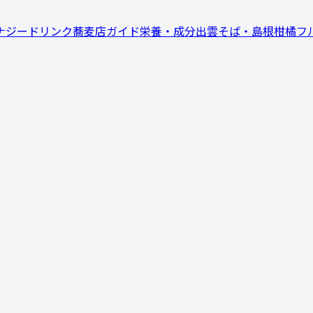
ナジードリンク
蕎麦店ガイド
栄養・成分
出雲そば・島根
柑橘フ