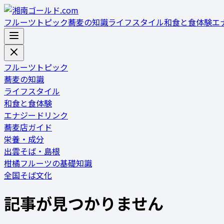
フルーツトピック
蕎麦の知識
ライフスタイル
和食と食体験
エ
フルーツトピック
蕎麦の知識
ライフスタイル
和食と食体験
エナジードリンク
蕎麦店ガイド
栄養・成分
出雲そば・島根
柑橘フルーツの基礎知識
全国そば文化
記事が見つかりません