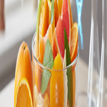
るフィトケミカルの秘密
湘南ゴールドは、単なるビタミンC源を超え、現代人の健康
と美容を支える独自の栄養成分とフィトケミカルを豊富に含
んでいます。その秘密と戦略的な活用法を解説。
2026年6月8日
読了時間:
28
分
柑橘フルーツの基礎知識
食物繊維豊富な柑橘類が腸内環境を劇的に改善す
る科学と実践
食物繊維が豊富な柑橘類は、単なる便通改善に留まらず、腸
内フローラ全体のバランスを整え、免疫力向上や精神的安定
にまで寄与します。その具体的なメカニズムと実践法を深掘
りします。
2026年5月5日
読了時間:
1
分
🍊